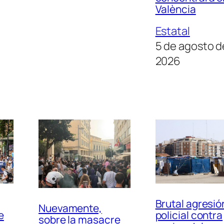
València
Estatal
5 de agosto d
2026
Brutal agresió
Nuevamente,
e
policial contra
sobre la masacre