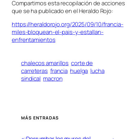
Compartimos esta recopilación de acciones
que se ha publicado en el Heraldo Rojo:
https://heraldorojo.org/2025/09/10/francia-
miles-bloquean-el-pais-y-estallan-
enfrentamientos
chalecos amarillos
corte de
carreteras
francia
huelga
lucha
sindical
macron
MÁS ENTRADAS
«¡Derrumbar los muros del