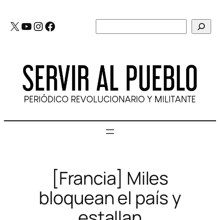
Saltar
al
X
YouTube
Instagram
Facebook
Buscar
contenido
[Francia] Miles
bloquean el país y
estallan