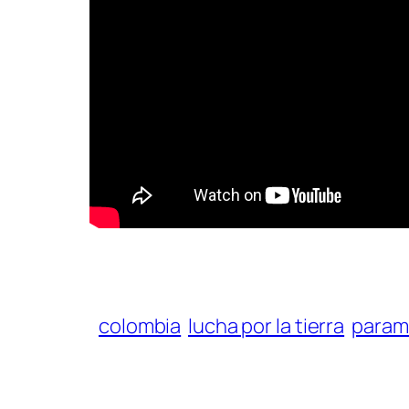
colombia
lucha por la tierra
parami