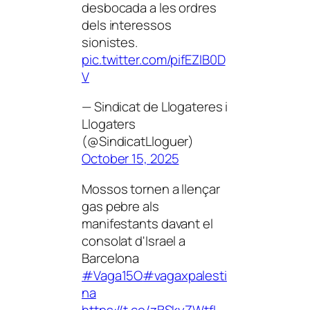
desbocada a les ordres
dels interessos
sionistes.
pic.twitter.com/pifEZIB0D
V
— Sindicat de Llogateres i
Llogaters
(@SindicatLloguer)
October 15, 2025
Mossos tornen a llençar
gas pebre als
manifestants davant el
consolat d'Israel a
Barcelona
#Vaga15O
#vagaxpalesti
na
https://t.co/zBSkyZWtfL