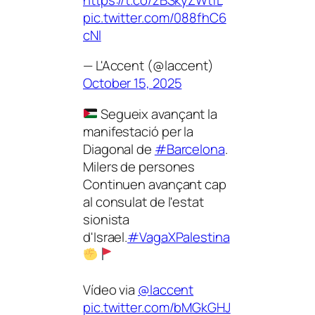
pic.twitter.com/088fhC6
cNl
— L'Accent (@laccent)
October 15, 2025
Segueix avançant la
manifestació per la
Diagonal de
#Barcelona
.
Milers de persones
Continuen avançant cap
al consulat de l'estat
sionista
d'Israel.
#VagaXPalestina
Vídeo via
@laccent
pic.twitter.com/bMGkGHJ