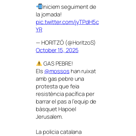
Iniciem seguiment de
la jornada!
pic.twitter.com/jyTPdH5c
YR
— HORITZÓ (@HoritzoS)
October 15, 2025
GAS PEBRE!
Els
@mossos
han ruixat
amb gas pebre una
protesta que feia
resistència pacífica per
barrar el pas a l’equip de
bàsquet Hapoel
Jerusalem.
La policia catalana