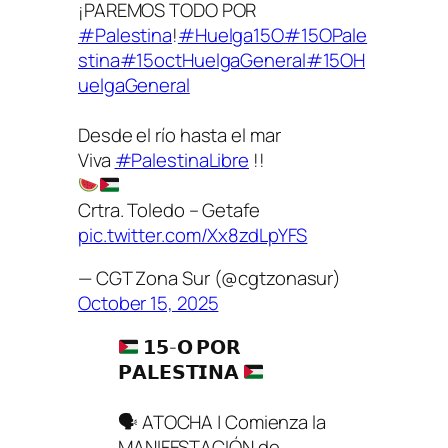
¡PAREMOS TODO POR
#Palestina
!
#Huelga15O
#15OPale
stina
#15octHuelgaGeneral
#15OH
uelgaGeneral
Desde el río hasta el mar
Viva
#PalestinaLibre
!!
Crtra. Toledo – Getafe
pic.twitter.com/Xx8zdLpYFS
— CGT Zona Sur (@cgtzonasur)
October 15, 2025
𝟭𝟱-𝗢 𝗣𝗢𝗥
𝗣𝗔𝗟𝗘𝗦𝗧𝗜𝗡𝗔
🗣 ATOCHA | Comienza la
MANIFESTACIÓN de