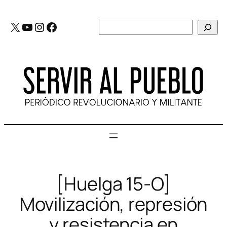
Saltar
al
X
YouTube
Instagram
Facebook
Buscar
contenido
[Huelga 15-O]
Movilización, represión
y resistencia en