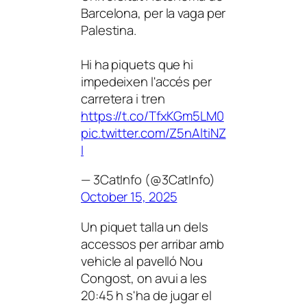
Barcelona, per la vaga per
Palestina.
Hi ha piquets que hi
impedeixen l'accés per
carretera i tren
https://t.co/TfxKGm5LM0
pic.twitter.com/Z5nAltiNZ
I
— 3CatInfo (@3CatInfo)
October 15, 2025
Un piquet talla un dels
accessos per arribar amb
vehicle al pavelló Nou
Congost, on avui a les
20:45 h s'ha de jugar el