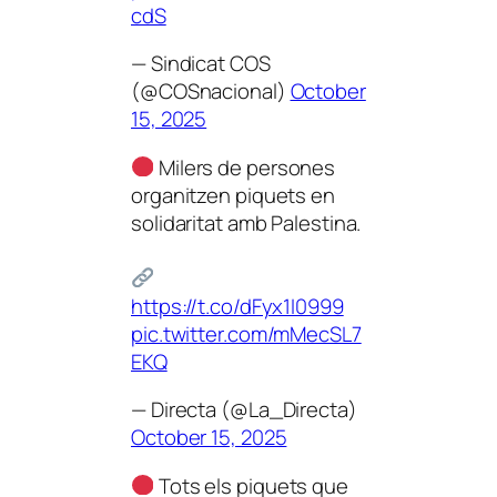
cdS
— Sindicat COS
(@COSnacional)
October
15, 2025
Milers de persones
organitzen piquets en
solidaritat amb Palestina.
https://t.co/dFyx1I0999
pic.twitter.com/mMecSL7
EKQ
— Directa (@La_Directa)
October 15, 2025
Tots els piquets que