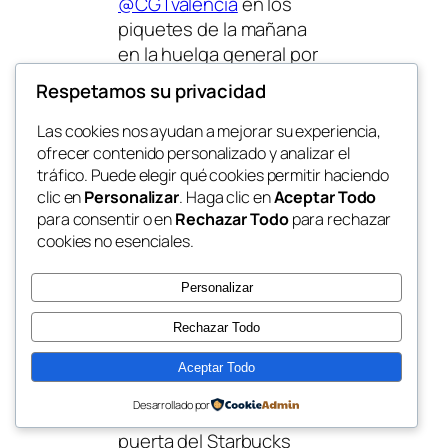
@CGTvalencia
en los
piquetes de la mañana
en la huelga general por
Palestina.
Respetamos su privacidad
Hay quienes siempre
Las cookies nos ayudan a mejorar su experiencia,
están y nunca fallan.
ofrecer contenido personalizado y analizar el
tráfico. Puede elegir qué cookies permitir haciendo
Palestina lliure
clic en
Personalizar
. Haga clic en
Aceptar Todo
pic.twitter.com/Ep1HqB1H
para consentir o en
Rechazar Todo
para rechazar
g3
cookies no esenciales.
— José Vico
Personalizar
(@josevico4)
October 15,
2025
Rechazar Todo
Ahí está mi gente de
Aceptar Todo
@CGTPViM
Desarrollado por
@CGTvalencia
en la
puerta del Starbucks