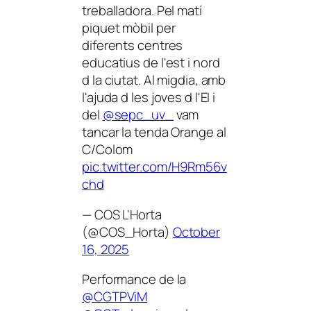
treballadora. Pel matí
piquet mòbil per
diferents centres
educatius de l'est i nord
d la ciutat. Al migdia, amb
l'ajuda d les joves d l'EI i
del
@sepc_uv_
vam
tancar la tenda Orange al
C/Colom
pic.twitter.com/H9Rm56v
chd
— COS L'Horta
(@COS_Horta)
October
16, 2025
Performance de la
@CGTPViM