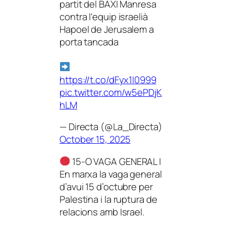
partit del BAXI Manresa
contra l'equip israelià
Hapoel de Jerusalem a
porta tancada
https://t.co/dFyx1I0999
pic.twitter.com/w5ePDjK
hLM
— Directa (@La_Directa)
October 15, 2025
15-O VAGA GENERAL |
En marxa la vaga general
d’avui 15 d’octubre per
Palestina i la ruptura de
relacions amb Israel.