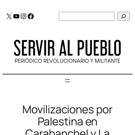
Saltar
al
X
YouTube
Instagram
Facebook
Buscar
contenido
Movilizaciones por
Palestina en
Carabanchel y La