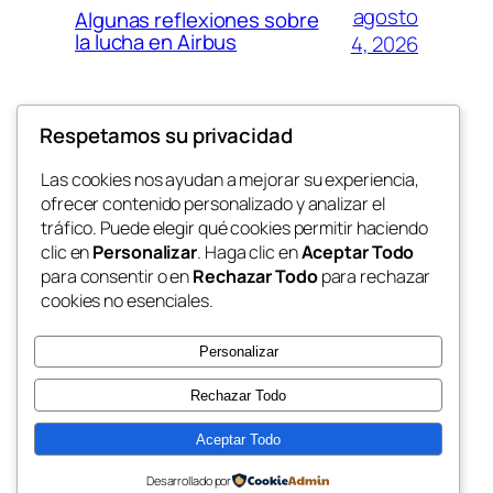
agosto
Algunas reflexiones sobre
la lucha en Airbus
4, 2026
Respetamos su privacidad
agosto 3,
Nuevamente, sobre la
masacre en Ceuta
2026
Las cookies nos ayudan a mejorar su experiencia,
ofrecer contenido personalizado y analizar el
tráfico. Puede elegir qué cookies permitir haciendo
clic en
Personalizar
. Haga clic en
Aceptar Todo
para consentir o en
Rechazar Todo
para rechazar
cookies no esenciales.
Personalizar
Rechazar Todo
Aceptar Todo
Desarrollado por