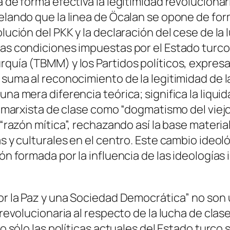
a de forma efectiva la legitimidad revolucionar
elando que la linea de Öcalan se opone de form
lución del PKK y la declaración del cese de la 
las condiciones impuestas por el Estado turco
urquía (TBMM) y los Partidos políticos, expre
 suma al reconocimiento de la legitimidad de l
una mera diferencia teórica; significa la liqui
ría marxista de clase como “dogmatismo del vi
 “razón mítica”, rechazando así la base material
as y culturales en el centro. Este cambio ideol
ión formada por la influencia de las ideología
 por la Paz y una Sociedad Democrática” no s
 revolucionaria al respecto de la lucha de clase
 no sólo las políticas actuales del Estado turc