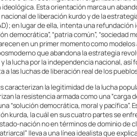
ón ideológica. Esta orientación marca un aban
 nacional de liberación kurdo y de la estrateg
); en lugar de ella, intenta una refundación 
n democrática”, “patria común”, “sociedad mo
parecen en un primer momento como modelos a
osmoderno que abandona la estrategia revoluc
a y la lucha por la independencia nacional, a
 a las luchas de liberación real de los pueblo
 caracterizan la legitimidad de la lucha popula
rizan la resistencia armada como una “carga de
na “solución democrática, moral y pacífica”. E
ción kurda, la cuál en sus cuatro partes se enf
 Estado-nación no en términos de dominio de 
riarcal” lleva a una línea idealista que explica