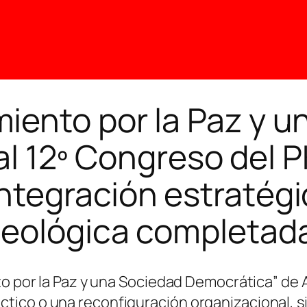
iento por la Paz y 
l 12º Congreso del 
integración estratégi
deológica completad
nto por la Paz y una Sociedad Democrática” de
tico o una reconfiguración organizacional, 