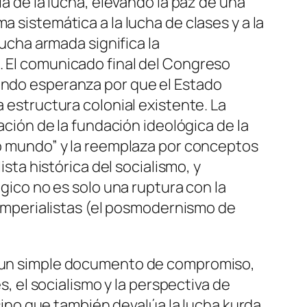
ia de la lucha, elevando la paz de una
a sistemática a la lucha de clases y a la
lucha armada significa la
. El comunicado final del Congreso
sando esperanza por que el Estado
a estructura colonial existente. La
dación de la fundación ideológica de la
ejo mundo” y la reemplaza por conceptos
ista histórica del socialismo, y
ógico no es solo una ruptura con la
s imperialistas (el posmodernismo de
on un simple documento de compromiso,
s, el socialismo y la perspectiva de
o sino que también devalúa la lucha kurda