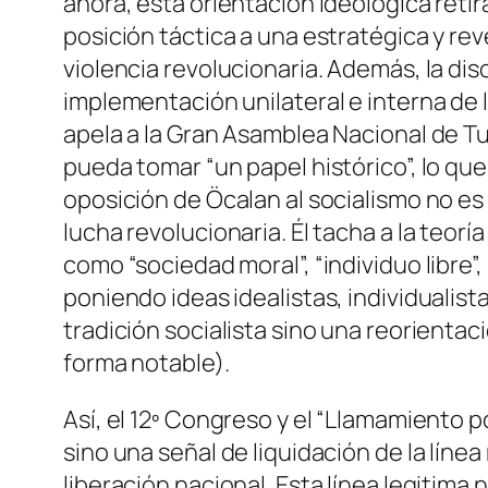
ahora, esta orientación ideológica retir
posición táctica a una estratégica y rev
violencia revolucionaria. Además, la diso
implementación unilateral e interna de 
apela a la Gran Asamblea Nacional de T
pueda tomar “un papel histórico”, lo que
oposición de Öcalan al socialismo no es 
lucha revolucionaria. Él tacha a la teo
como “sociedad moral”, “individuo libre”,
poniendo ideas idealistas, individualist
tradición socialista sino una reorientac
forma notable).
Así, el 12º Congreso y el “Llamamiento
sino una señal de liquidación de la línea
liberación nacional. Esta línea legitima