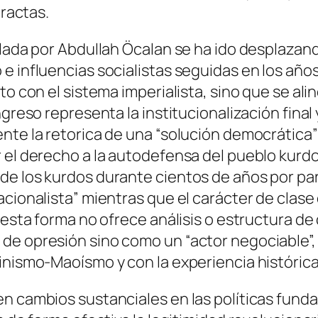
tractas.
llada por Abdullah Öcalan se ha ido desplazan
e influencias socialistas seguidas en los años
o con el sistema imperialista, sino que se aline
greso representa la institucionalización final 
nte la retorica de una “solución democrática” 
 el derecho a la autodefensa del pueblo kurdo;
e los kurdos durante cientos de años por part
acionalista” mientras que el carácter de cla
 esta forma no ofrece análisis o estructura de 
de opresión sino como un “actor negociable”, 
inismo-Maoísmo y con la experiencia históric
en cambios sustanciales en las políticas fund