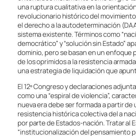
una ruptura cualitativa en la orientaci
revolucionario histórico del movimiento
el derecho a la autodeterminación (DAAD
sistema existente. Términos como “nació
democrático” y “solución sin Estado” a
dominio, pero se basan en un enfoque p
de los oprimidos a la resistencia armad
una estrategia de liquidación que apunta
El 12º Congreso y declaraciones adjuntas
como una “espiral de violencia”, caracte
nueva era debe ser formada a partir de u
resistencia histórica colectiva del a na
por parte de Estados-nación. Tratar al
“institucionalización del pensamiento pat