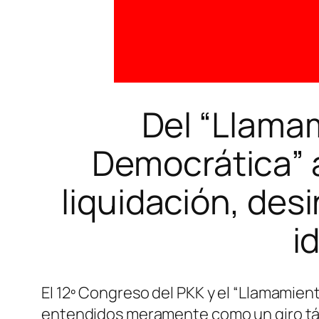
Del “Llamam
Democrática” a
liquidación, des
i
El 12º Congreso del PKK y el “Llamamie
entendidos meramente como un giro tác