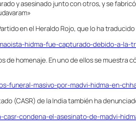
ado y asesinado junto con otros, y se fabricó
oudavaram»
rtido en el Heraldo Rojo, que lo ha traducido 
i-maoista-hidma-fue-capturado-debido-a-la-t
os de homenaje. En uno de ellos se muestra c
deos-funeral-masivo-por-madvi-hidma-en-chha
ado (CASR) de la India también ha denunciado
ndia-casr-condena-el-asesinato-de-madvi-hid