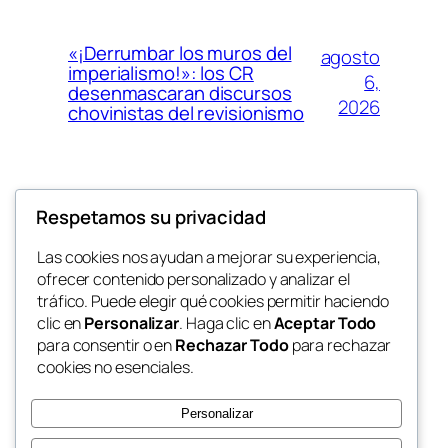
«¡Derrumbar los muros del
agosto
imperialismo!»: los CR
6,
desenmascaran discursos
2026
chovinistas del revisionismo
agosto
Análisis de la Asociación
Respetamos su privacidad
6,
Nuevo Perú sobre la masacre
de Ceuta
2026
Las cookies nos ayudan a mejorar su experiencia,
ofrecer contenido personalizado y analizar el
tráfico. Puede elegir qué cookies permitir haciendo
clic en
Personalizar
. Haga clic en
Aceptar Todo
para consentir o en
Rechazar Todo
para rechazar
cookies no esenciales.
Personalizar