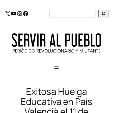
Saltar
al
X
YouTube
Instagram
Facebook
Buscar
contenido
Exitosa Huelga
Educativa en País
Valencià el 11 de