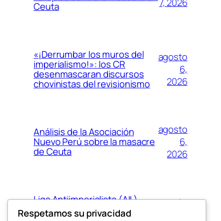
7, 2026
Ceuta
«¡Derrumbar los muros del
agosto
imperialismo!»: los CR
6,
desenmascaran discursos
2026
chovinistas del revisionismo
agosto
Análisis de la Asociación
6,
Nuevo Perú sobre la masacre
de Ceuta
2026
Liga Antiimperialista (AIL)
agosto
denuncia el papel del
Respetamos su privacidad
5,
imperialismo en Ceuta y se