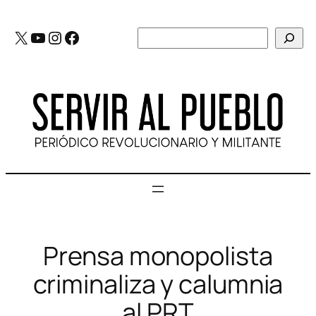
Saltar
al
X
YouTube
Instagram
Facebook
Buscar
contenido
Prensa monopolista
criminaliza y calumnia
al PRT