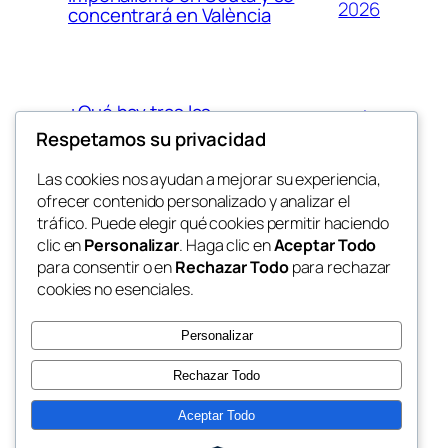
2026
concentrará en València
¿Qué hay tras las
agosto
restricciones al comercio con
Respetamos su privacidad
4,
Israel? Mucha palabrería pero
2026
pocas acciones
Las cookies nos ayudan a mejorar su experiencia,
ofrecer contenido personalizado y analizar el
tráfico. Puede elegir qué cookies permitir haciendo
clic en
Personalizar
. Haga clic en
Aceptar Todo
para consentir o en
Rechazar Todo
para rechazar
cookies no esenciales.
Personalizar
Rechazar Todo
Aceptar Todo