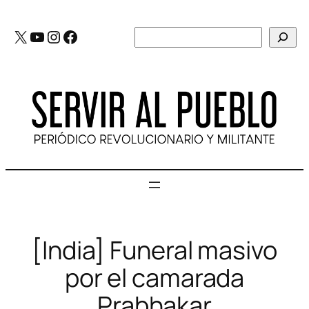
Saltar
al
X
YouTube
Instagram
Facebook
Buscar
contenido
[India] Funeral masivo
por el camarada
Prabhakar