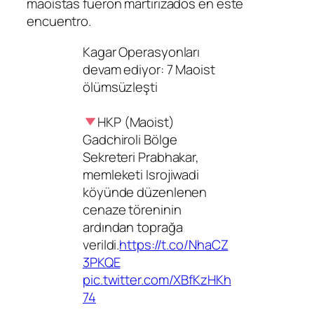
maoístas fueron martirizados en este
encuentro.
Kagar Operasyonları
devam ediyor: 7 Maoist
ölümsüzleşti
HKP (Maoist)
Gadchiroli Bölge
Sekreteri Prabhakar,
memleketi Isrojiwadi
köyünde düzenlenen
cenaze töreninin
ardından toprağa
verildi.
https://t.co/NhaCZ
3PKQE
pic.twitter.com/XBfKzHKh
74