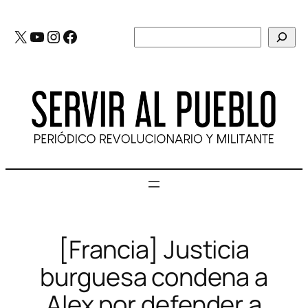
Saltar
al
X
YouTube
Instagram
Facebook
Buscar
contenido
[Francia] Justicia
burguesa condena a
Alex por defender a