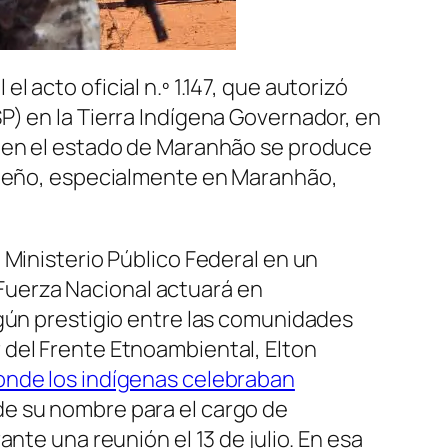
el acto oficial n.º 1.147, que autorizó
P) en la Tierra Indígena Governador, en
l en el estado de Maranhão se produce
sileño, especialmente en Maranhão,
 Ministerio Público Federal en un
a Fuerza Nacional actuará en
ngún prestigio entre las comunidades
 del Frente Etnoambiental, Elton
onde los indígenas celebraban
de su nombre para el cargo de
nte una reunión el 13 de julio. En esa