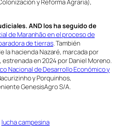
 Colonización y Reforma Agraria),
udiciales.
AND los ha seguido de
cial de Maranhão en el proceso de
paradora de tierras
. También
s de la hacienda Nazaré, marcada por
, estrenada en 2024 por Daniel Moreno.
nco Nacional de Desarrollo Económico y
Bacurizinho y Porquinhos,
eniente GenesisAgro S/A.
lucha campesina