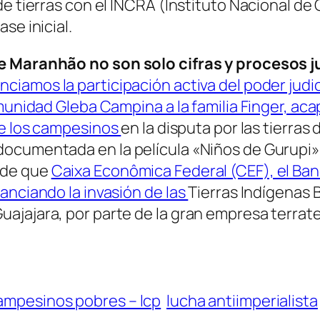
de tierras con el INCRA (Instituto Nacional de
se inicial.
e Maranhão no son solo cifras y procesos j
ciamos la participación activa del poder judi
munidad Gleba Campina a la familia Finger, aca
 de los campesinos
en la disputa por las tierra
documentada en la película «Niños de Gurupi»
 de que
Caixa Econômica Federal (CEF), el Ba
anciando la invasión de las
Tierras Indígenas 
ajajara, por parte de la gran empresa terrat
campesinos pobres – lcp
lucha antiimperialista