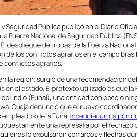
 y Seguridad Pública publicó en el Diario Oficial 
la Fuerza Nacional de Seguridad Pública (FNS
El despliegue de tropas de la Fuerza Naciona
n de los conflictos agrarios en el campo bra
 conflictos agrarios.
en la región, surgió de una recomendación del
as en el estado. El pretexto utilizado es que l
 del Indio (Funai), una entidad con poco o ni
 Awá-Guajá denunció que el nuevo coordinador
s empleados de la Funai
incendiar un galpón d
 supuestamente una represalia por el rechazo 
quienes lo expulsaron con arcos y flechas dura