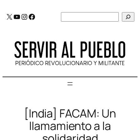
Saltar
al
X
YouTube
Instagram
Facebook
Buscar
contenido
[India] FACAM: Un
llamamiento a la
solidaridad