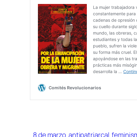
8 de marzo
antipatriarcal
feminism