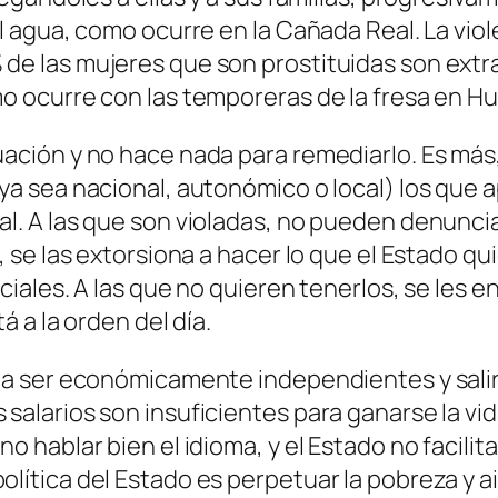
 el agua, como ocurre en la Cañada Real. La vi
de las mujeres que son prostituidas son extra
mo ocurre con las temporeras de la fresa en Hu
uación y no hace nada para remediarlo. Es más,
ya sea nacional, autonómico o local) los que ap
al. A las que son violadas, no pueden denuncia
s, se las extorsiona a hacer lo que el Estado 
ociales. A las que no quieren tenerlos, se les 
á a la orden del día.
r a ser económicamente independientes y sali
 salarios son insuficientes para ganarse la vi
no hablar bien el idioma, y el Estado no facil
lítica del Estado es perpetuar la pobreza y ai