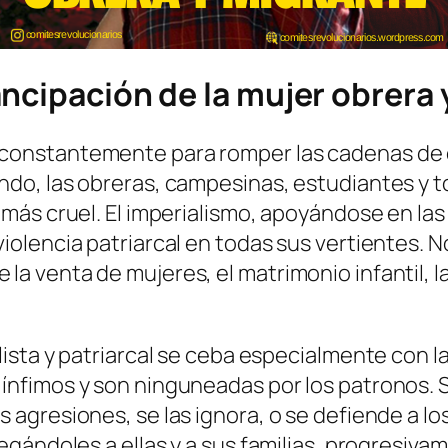
ancipación de la mujer obrera 
o constantemente para romper las cadenas de
undo, las obreras, campesinas, estudiantes y t
a más cruel. El imperialismo, apoyándose en la
violencia patriarcal en todas sus vertientes. 
la venta de mujeres, el matrimonio infantil, l
ialista y patriarcal se ceba especialmente con
 ínfimos y son ninguneadas por los patronos. Se
s agresiones, se las ignora, o se defiende a los
negándoles a ellas y a sus familias, progresivam