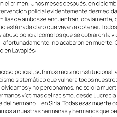
en el crimen. Unos meses después, en diciemb
ntervención policial evidentemente desmedida,
amilias de ambos se encuentran, obviamente,
no está nada claro que vayan a obtener. Todos 
 y abuso policial como los que se cobraron la
e, afortunadamente, no acabaron en muerte. C
zo en Lavapiés:
so policial, sufrimos racismo institucional, e
racismo sistemático que vulnera todos nuest
 olvidamos y no perdonamos, no solo la muert
rmanos víctimas del racismo, desde Lucrecia
te del hermano … en Siria. Todas esas muerte o
vidamos a nuestras hermanas y hermanos que per