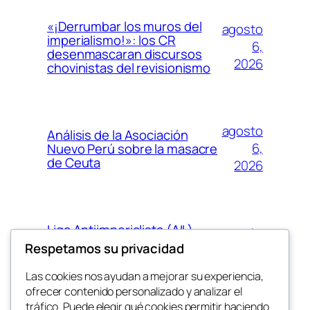
«¡Derrumbar los muros del
agosto
imperialismo!»: los CR
6,
desenmascaran discursos
2026
chovinistas del revisionismo
agosto
Análisis de la Asociación
6,
Nuevo Perú sobre la masacre
de Ceuta
2026
Liga Antiimperialista (AIL)
agosto
denuncia el papel del
Respetamos su privacidad
5,
imperialismo en Ceuta y se
2026
concentrará en València
Las cookies nos ayudan a mejorar su experiencia,
ofrecer contenido personalizado y analizar el
tráfico. Puede elegir qué cookies permitir haciendo