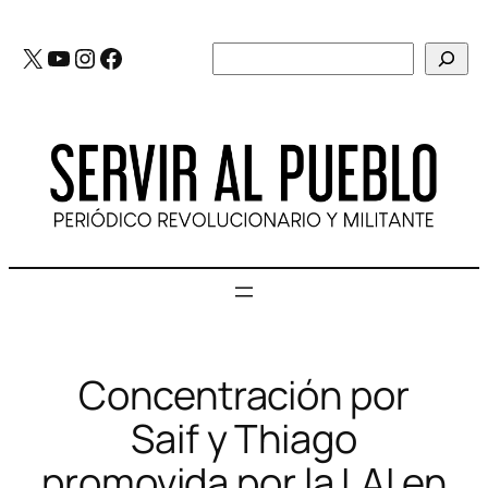
Saltar
al
X
YouTube
Instagram
Facebook
Buscar
contenido
Concentración por
Saif y Thiago
promovida por la LAI en