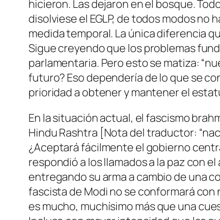
hicieron. Las dejaron en el bosque. Tod
disolviese el EGLP, de todos modos no h
medida temporal. La única diferencia qu
Sigue creyendo que los problemas funda
parlamentaria. Pero esto se matiza: “nu
futuro?
Eso dependería de lo que se co
prioridad a obtener y mantener el estatu
En la situación actual, el fascismo br
Hindu Rashtra [
Nota del traductor:
“nac
¿Aceptará fácilmente el gobierno central
respondió a los llamados a la paz con e
entregando su arma a cambio de una copi
fascista de Modi no se conformará co
es mucho, muchísimo más que una cuest