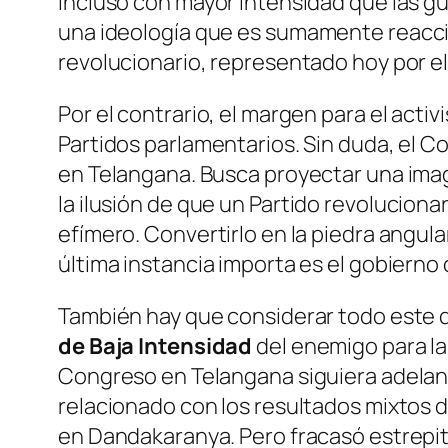
Incluso con mayor intensidad que las gu
una ideología que es
sumamente reacci
revolucionario, representado hoy por 
Por el contrario, el margen para el acti
Partidos parlamentarios. Sin duda, el C
en Telangana. Busca proyectar una imag
la ilusión
de que un Partido revoluciona
efímero. Convertirlo en la piedra angul
última instancia importa es el gobierno 
También hay que considerar todo este d
de
Ba
ja
I
ntensidad
del enemigo para la
Congreso en Telangana siguiera adelan
relacionado con los resultados mixtos 
en Dandakaranya. Pero fracasó estrepit