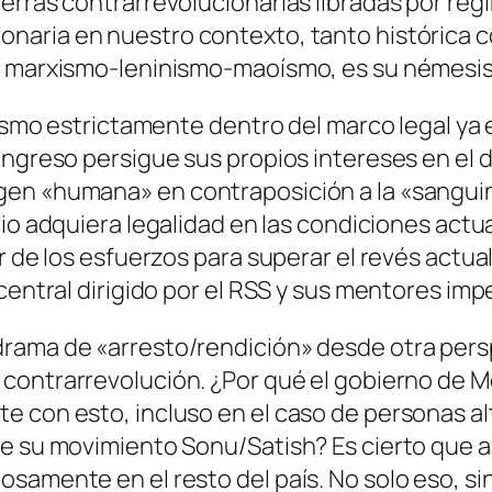
erras contrarrevolucionarias libradas por reg
onaria
en nuestro contexto, tanto histórica
el marxismo-leninismo-maoísmo, es su
némesi
vismo estrictamente dentro del marco legal ya 
ongreso persigue sus propios intereses en el d
en «humana» en contraposición a la «sanguina
rio adquiera
legalidad
en las condiciones actua
ar de los esfuerzos para superar el revés actu
central dirigido por el RSS y sus mentores impe
rama de «arresto/rendición» desde otra persp
 contrarrevolución. ¿Por qué el gobierno de Mo
te con esto, incluso en el caso de personas 
de su movimiento Sonu/Satish? Es cierto que 
osamente en el resto del país.
No solo eso, si