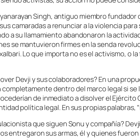
siendo activistas, su acción no puede consid
anarayan Singh, antiguo miembro fundador del
s camaradas a renunciar a la violencia para se
endo a su llamamiento abandonaron la actividad
es se mantuvieron firmes en la senda revoluc
xalbari
.
Lo que importa no es el activismo, o la f
ver Devji y sus colaboradores? En una propues
n completamente dentro del marco legal
si se
rocederían de inmediato a
disolver el Ejército
idad política legal. En sus propias palabras, “
pitulacionista que siguen Sonu y compañía? Dev
eros entregaron sus armas, él y quienes fueron