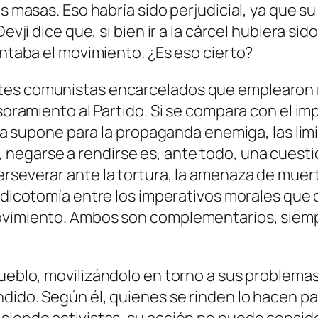
as masas. Eso habría sido perjudicial, ya que s
Devji dice que, si bien ir a la cárcel hubiera s
entaba el movimiento. ¿Es eso cierto?
tes comunistas encarcelados que emplearon 
esoramiento al Partido. Si se compara con el
im
 esta supone para la propaganda enemiga,
las li
 negarse a rendirse es, ante todo, una cuesti
perseverar ante la tortura, la amenaza de mue
a dicotomía entre los imperativos morales que 
movimiento. Ambos son complementarios, siem
pueblo,
mo
v
ilizándol
o
en torno a sus problema
dido. Según él, quienes se rinden lo hacen par