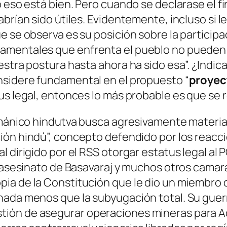
o eso está bien. Pero cuando se declarase el f
abrían sido útiles. Evidentemente, incluso si 
e se observa es su posición sobre la participa
mentales que enfrenta el pueblo no pueden re
estra postura hasta ahora ha sido esa”.
¿Indic
nsidere
fundamental
en el propuesto “
proyect
s legal, entonces lo más probable es que se rec
ahmánico hindutva busca agresivamente materia
ión hindú”, concepto defendido por los reacc
 dirigido por el RSS otorgar estatus legal al 
l asesinato de Basavaraj y muchos otros camar
a de la Constitución que le dio un miembro de
n nada menos que
la subyugación total.
Su guer
ión de asegurar operaciones mineras para Ad