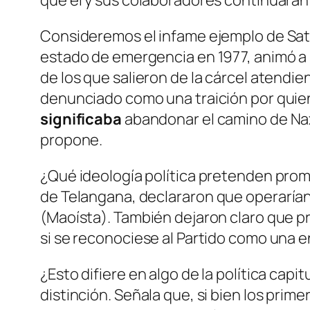
que él y sus colaboradores continuarán 
Consideremos el infame ejemplo de Saty
estado de emergencia en 1977, animó a su
de los que salieron de la cárcel atendi
denunciado como una traición por quien
significaba
abandonar el camino
de
N
a
propone.
¿Qué ideología política pretenden promo
de Telangana, declararon
que operaría
(Maoísta). También dejaron claro que p
si se reconociese al Partido como una ent
¿Esto difiere en algo de la política ca
distinción. Señala que, si bien los prim