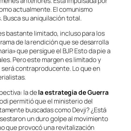
ímenes anteriores. Está impulsada por
 como actualmente. El comunismo
s
. Busca su aniquilación total.
es bastante limitado, incluso para los
rama de la rendición que se desarrolla
ria» que persigue el BJP.
Esto da pie a
les. Pero este margen es limitado y
al será contraproducente. Lo que en
rialistas.
ectiva: la de
la estrategia de
G
uerra
di permitió que el ministerio del
altamente buscadas como Devji? ¿Está
asestaron un duro golpe al movimiento
no que provocó una revitalización