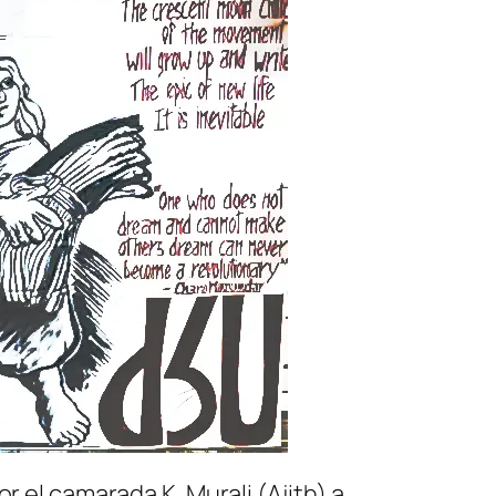
r el camarada K. Murali (Ajith) a