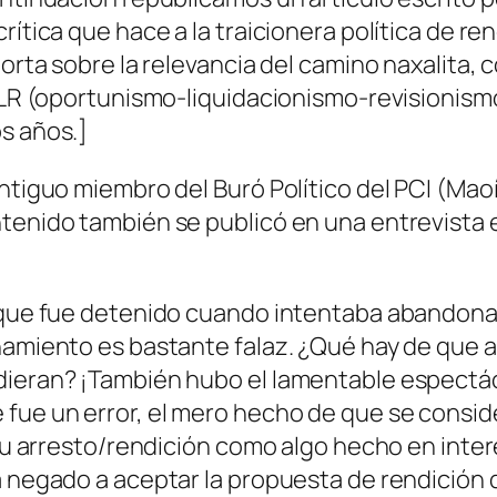
rítica que hace a la traicionera política de re
porta sobre la relevancia del camino naxalita
 OLR (oportunismo-liquidacionismo-revisionism
s años.]
ntiguo miembro del Buró Político del PCI (Maoí
tenido también se publicó en una entrevista e
 que fue detenido cuando intentaba abandonar l
namiento es bastante falaz. ¿Qué hay de que a
ndieran? ¡También hubo el lamentable espectá
fue un error, el mero hecho de que se conside
 su arresto/rendición como algo hecho en inter
a negado a aceptar la propuesta de rendición d