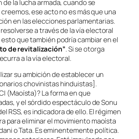
in de la lucha armada, cuando se
le creemos, ese acto no es más que una
ción en las elecciones parlamentarias.
solverse a través de la vía electoral
a esto que también podría cambiar en el
o de revitalización”
. Si se otorga
urra a la vía electoral.
lizar su ambición de establecer un
ionarios
ch
o
vinista
s
hinduista
s
].
PCI (Maoísta)? La forma en que
adas, y el sórdido espectáculo de Sonu
l RSS, es indicadora de ello. El régimen
ra para eliminar el movimiento maoísta
ani o Tata.
Es eminentemente política.