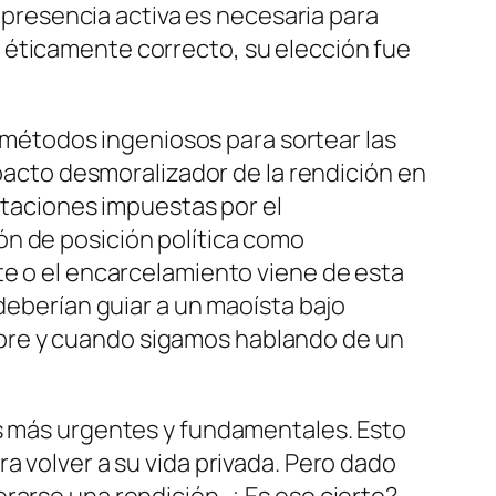
u presencia activa es necesaria para
ido éticamente correcto, su elección fue
métodos ingeniosos para sortear las
pacto
desmoralizador
de la rendición en
mitaciones impuestas por el
ón de posición política como
rte o el encarcelamiento
viene
de esta
deberían guiar a un maoísta bajo
pre y cuando sigamos hablando de un
s más urgentes y fundamentales.
Esto
a volver a su vida privada. Pero dado