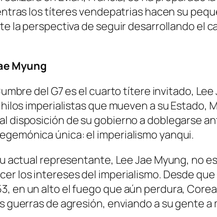
ientras los títeres vendepatrias hacen su peq
te la perspectiva de seguir desarrollando el c
Jae Myung
 Cumbre del G7 es el cuarto títere invitado, L
s hilos imperialistas que mueven a su Estado, 
l disposición de su gobierno a doblegarse an
egemónica única: el imperialismo yanqui.
su actual representante, Lee Jae Myung, no es a
er los intereses del imperialismo. Desde que 
, en un alto el fuego que aún perdura, Corea 
s guerras de agresión, enviando a su gente a m