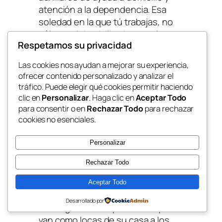
atención a la dependencia.
Esa
soledad en la que tú trabajas, no
sólo en el domicilio sino que luego
Respetamos su privacidad
no tienes a quién contarle lo que
te está pasando… o incluso no les
Las cookies nos ayudan a mejorar su experiencia,
llega que haya un comité de
ofrecer contenido personalizado y analizar el
empresa, que haya un convenio…
tráfico. Puede elegir qué cookies permitir haciendo
Entonces trabajamos
con
clic en
Personalizar
. Haga clic en
Aceptar Todo
compañeras que después de que
para consentir o en
Rechazar Todo
para rechazar
cookies no esenciales.
llevan trabajando en este sector
dos, tres, cuatro o cinco años ni
Personalizar
saben que hay un convenio, ni que
tienen días de asuntos propios, ni
Rechazar Todo
que pueden elegir vacaciones, ni
que tienen derecho a los permisos
Aceptar Todo
por enfermedad que hemos
Desarrollado por
conseguido hace poco…
Porque
van como locas de su casa a los