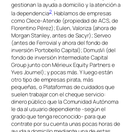
gestionan la ayuda a domicilio y la atención a
2
la dependencia
. Hablamos de empresas
como
Clece-Atende
(propiedad de ACS, de
Florentino Pérez);
Eulen
,
Valoriza
(ahora de
Morgan Stanley
, antes de
Sacyr
);
Serveo
(antes de
Ferrovial
y ahora del fondo de
inversión
Portobello Capital
);
DomusVi
(del
fondo de inversión
Intermediate Capital
Gro
u
p junto con
Mérieux Equity Partners
e
Yves Journel); y pocas más. Y luego están
otro tipo de
empresas
pirata
, más
pequeñas, o
Plataformas de cuidados
que
suelen trabajar con el
cheque servicio:
dinero público que la Comunidad Autónoma
le da al usuario dependiente -según el
grado que tenga reconocido- para que
contrate por su cuenta unas pocas horas de
ayuda a domicilio mediante una de estas