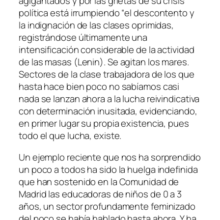
agigantados y por las grietas de su crisis
política está irrumpiendo “
el descontento y
la indignación de las clases oprimidas
,
registrándose últimamente una
intensificación considerable de la actividad
de las masas
(Lenin).
Se agitan los mares
.
Sectores de la clase trabajadora de los que
hasta hace bien poco no sabíamos casi
nada se lanzan ahora a la lucha reivindicativa
con determinación inusitada, evidenciando,
en primer lugar su propia existencia, pues
todo el que lucha, existe.
Un ejemplo reciente que nos ha sorprendido
un poco a todos ha sido la huelga indefinida
que han sostenido en la Comunidad de
Madrid las educadoras de niños de 0 a 3
años, un sector profundamente feminizado
del poco se había hablado hasta ahora. Y ha