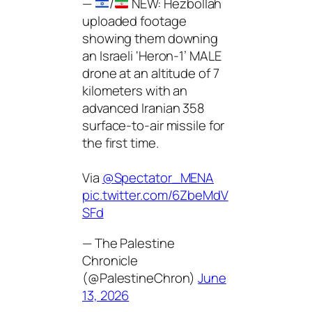
—
/
NEW: Hezbollah
uploaded footage
showing them downing
an Israeli ‘Heron-1’ MALE
drone at an altitude of 7
kilometers with an
advanced Iranian 358
surface-to-air missile for
the first time.
Via
@Spectator_MENA
pic.twitter.com/6ZbeMdV
SFd
— The Palestine
Chronicle
(@PalestineChron)
June
13, 2026