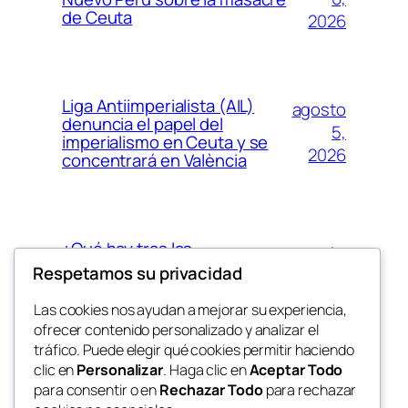
de Ceuta
2026
Liga Antiimperialista (AIL)
agosto
denuncia el papel del
5,
imperialismo en Ceuta y se
2026
concentrará en València
¿Qué hay tras las
agosto
restricciones al comercio con
Respetamos su privacidad
4,
Israel? Mucha palabrería pero
2026
pocas acciones
Las cookies nos ayudan a mejorar su experiencia,
ofrecer contenido personalizado y analizar el
tráfico. Puede elegir qué cookies permitir haciendo
clic en
Personalizar
. Haga clic en
Aceptar Todo
para consentir o en
Rechazar Todo
para rechazar