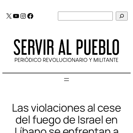
Saltar
al
X
YouTube
Instagram
Facebook
Buscar
contenido
Las violaciones al cese
del fuego de Israel en
Líbano se enfrentan a