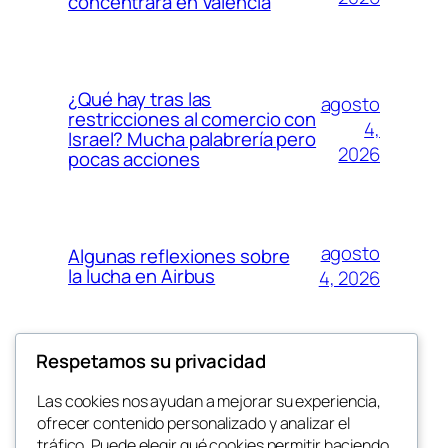
concentrará en València
¿Qué hay tras las
agosto
restricciones al comercio con
4,
Israel? Mucha palabrería pero
2026
pocas acciones
agosto
Algunas reflexiones sobre
la lucha en Airbus
4, 2026
Respetamos su privacidad
agosto 3,
Nuevamente, sobre la
masacre en Ceuta
2026
Las cookies nos ayudan a mejorar su experiencia,
ofrecer contenido personalizado y analizar el
tráfico. Puede elegir qué cookies permitir haciendo