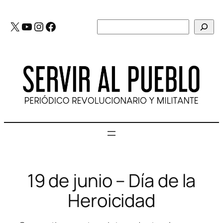
Saltar
al
X
YouTube
Instagram
Facebook
Buscar
contenido
19 de junio – Día de la
Heroicidad