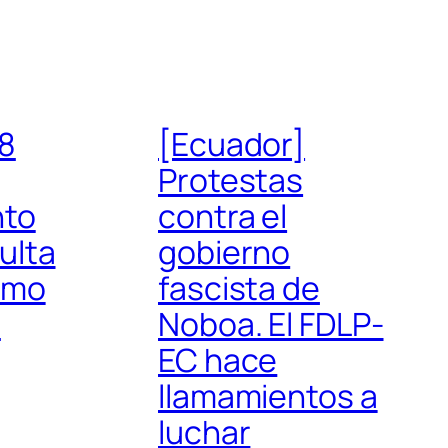
8
[Ecuador]
Protestas
nto
contra el
ulta
gobierno
smo
fascista de
n
Noboa. El FDLP-
EC hace
llamamientos a
luchar