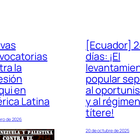
vas
[Ecuador] 2
vocatorias
días: ¡El
ra la
levantamie
esión
popular sep
qui en
al oportuni
rica Latina
y al régime
títere!
ero de 2026
20 de octubre de 2025