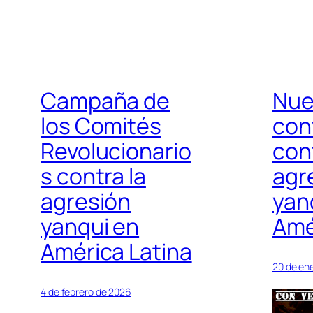
Campaña de
Nue
los Comités
con
Revolucionario
cont
s contra la
agr
agresión
yan
yanqui en
Amé
América Latina
20 de en
4 de febrero de 2026