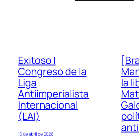
Exitoso I
[Bra
Congreso de la
Man
Liga
la l
Antiimperialista
Mat
Internacional
Gal
(LAI)
polí
anti
15 de abril de 2026