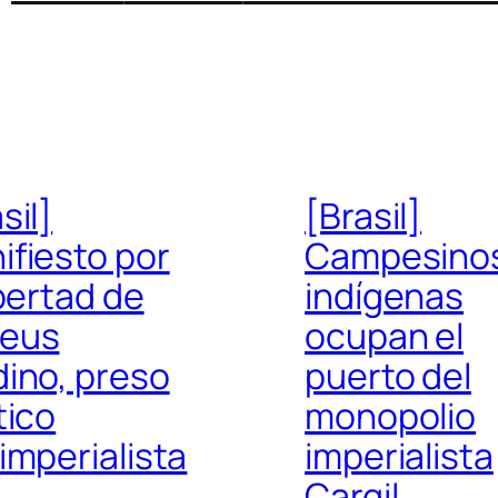
sil]
[Brasil]
ifiesto por
Campesino
ibertad de
indígenas
eus
ocupan el
dino, preso
puerto del
tico
monopolio
imperialista
imperialista
Cargil