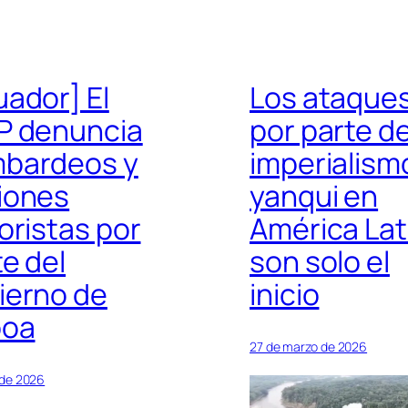
uador] El
Los ataque
P denuncia
por parte de
bardeos y
imperialism
iones
yanqui en
oristas por
América Lat
e del
son solo el
ierno de
inicio
oa
27 de marzo de 2026
l de 2026