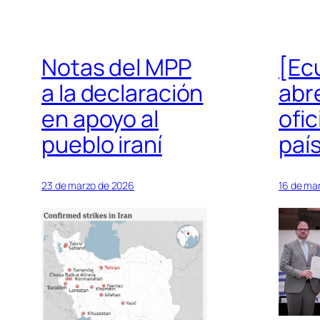
Notas del MPP
[Ecu
a la declaración
abr
en apoyo al
ofic
pueblo iraní
paí
23 de marzo de 2026
16 de ma