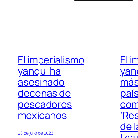
El imperialismo
El i
yanqui ha
yan
asesinado
más
decenas de
paí
pescadores
com
mexicanos
‘Re
de 
28 de julio de 2026
Izqu