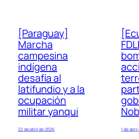
[Paraguay]
[Ec
Marcha
FDL
campesina
bom
indígena
acc
desafía al
terr
latifundio y a la
part
ocupación
gob
militar yanqui
Nob
22 de abril de 2026
1 de abri