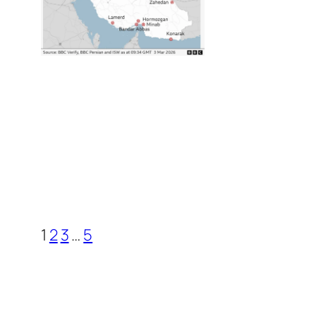
1
2
3
…
5