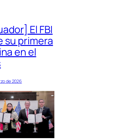
ador] El FBI
e su primera
ina en el
s
rzo de 2026