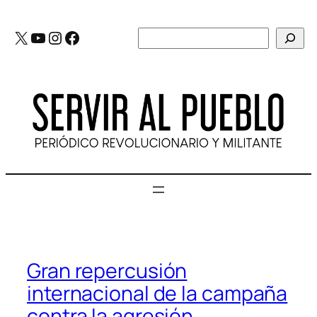
Saltar
al
X
YouTube
Instagram
Facebook
Buscar
contenido
Gran repercusión
internacional de la campaña
contra la agresión