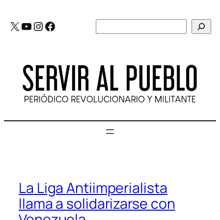
Saltar
al
X
YouTube
Instagram
Facebook
Buscar
contenido
La Liga Antiimperialista
llama a solidarizarse con
Venezuela