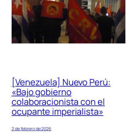
[Venezuela] Nuevo Perú:
«Bajo gobierno
colaboracionista con el
ocupante imperialista»
2 de febrero de 2026