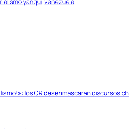
rialismo yanqui
venezuela
alismo!»: los CR desenmascaran discursos cho