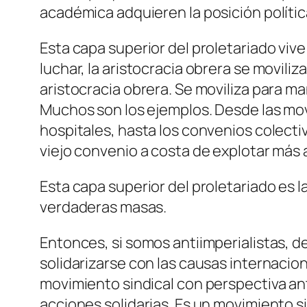
académica adquieren la posición polític
Esta capa superior del proletariado viv
luchar, la aristocracia obrera se moviliz
aristocracia obrera. Se moviliza para m
Muchos son los ejemplos. Desde las movil
hospitales, hasta los convenios colecti
viejo convenio a costa de explotar más a
Esta capa superior del proletariado es l
verdaderas masas.
Entonces, si somos antiimperialistas, d
solidarizarse con las causas internacion
movimiento sindical con perspectiva ant
acciones solidarias. Es un movimiento si