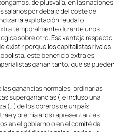
pongamos, de plusvalía, en las naciones
s salarios por debajo del coste de
dizar la explotación feudal o
o extra temporalmente durante unos
lógica sobre otro. Esa ventaja respecto
 existir porque los capitalistas rivales
opolista, este beneficio extra es
imperialistas ganan tanto, que se pueden
 las ganancias normales, ordinarias
stas superganancias (¡e incluso una
a (…) de los obreros de un país
atrae y premia a los representantes
gos en el gobierno o en el comité de