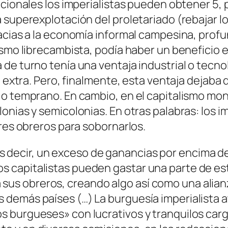
acionales los imperialistas pueden obtener 5, 
 superexplotación del proletariado (rebajar lo
acias a la economía informal campesina, profun
lismo librecambista, podía haber un benefici
de turno tenía una ventaja industrial o tecno
 extra. Pero, finalmente, esta ventaja dejaba de
o temprano. En cambio, en el capitalismo mon
onias y semicolonias. En otras palabras: los 
eres obreros para sobornarlos.
s decir, un exceso de ganancias por encima de
os capitalistas pueden gastar una parte de e
sus obreros, creando algo así como una alianz
os demás países (…) La burguesía imperialista 
ros burgueses» con lucrativos y tranquilos car