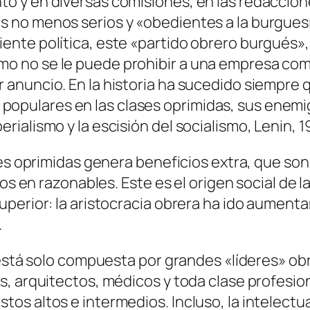
nto y en diversas comisiones, en las redaccion
os no menos serios y «obedientes a la burgues
iente política, este «partido obrero burgués»,
omo no se le puede prohibir a una empresa co
er anuncio. En la historia ha sucedido siempre
populares en las clases oprimidas, sus enemi
erialismo y la escisión del socialismo, Lenin, 1
nes oprimidas genera beneficios extra, que son
os en razonables. Este es el origen social de l
uperior: la aristocracia obrera ha ido aumen
.
 está solo compuesta por grandes «líderes» obr
, arquitectos, médicos y toda clase profesio
os altos e intermedios. Incluso, la intelectu