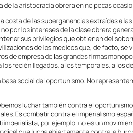
a de la aristocracia obrera en no pocas ocasio
e a costa de las superganancias extraídas a l
a no por los intereses de la clase obrera gener
antener sus privilegios que obtienen del sobo
izaciones de los médicos que, de facto, se vue
vos de empresa de las grandes firmas monopol
 los recién llegados, a los temporales, a los d
a base social del oportunismo. No representan,
ebemos luchar también contra el oportunismo. 
ales. Es combatir contra el imperialismo españ
iimperialista, por ejemplo, no es un movimient
ndical que lucha abiertamente contra la burocr