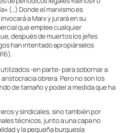
es de periódicos legales «serios» o
ía» (…) Donde el marxismo es
 invocará a Marx y jurará en su
mercial que emplee cualquier
 que, después de muertos los jefes
gos han intentado apropiárselos
916).
 utilizados -en parte- para sobornar a
a aristocracia obrera. Pero no son los
tando de tamaño y poder a medida que ha
eros y sindicales, sino también por
nales técnicos, junto a una capa no
alidad y la pequeña burguesía