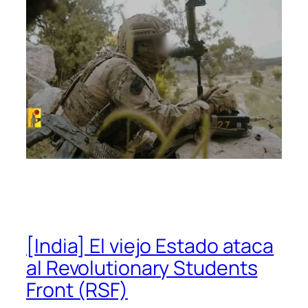
[India] El viejo Estado ataca
al Revolutionary Students
Front (RSF)