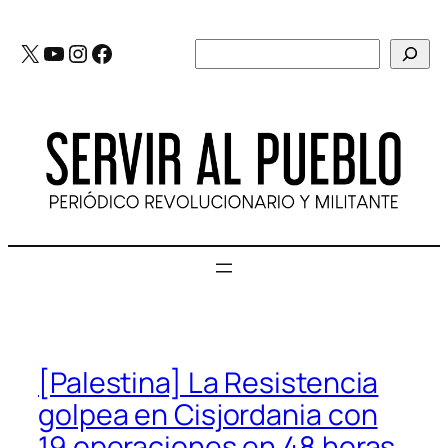
Saltar
al
X
YouTube
Instagram
Facebook
Buscar
contenido
[Palestina] La Resistencia
golpea en Cisjordania con
19 operaciones en 48 horas