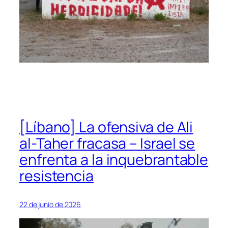
[Líbano] La ofensiva de Ali
al-Taher fracasa – Israel se
enfrenta a la inquebrantable
resistencia
22 de junio de 2026