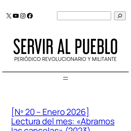
Saltar
al
X
YouTube
Instagram
Facebook
Buscar
contenido
[Nº 20 – Enero 2026]
Lectura del mes: «Abramos
las cancelas» (2023)