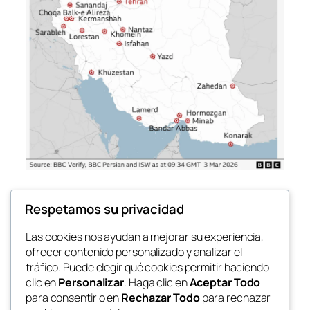
Respetamos su privacidad
Las cookies nos ayudan a mejorar su experiencia,
ofrecer contenido personalizado y analizar el
←
Página anterior
1
2
3
4
…
6
tráfico. Puede elegir qué cookies permitir haciendo
Página siguiente
→
clic en
Personalizar
. Haga clic en
Aceptar Todo
para consentir o en
Rechazar Todo
para rechazar